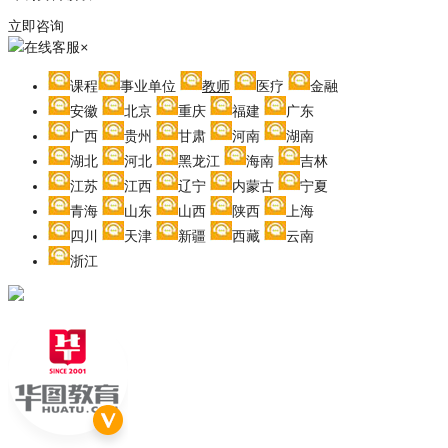
立即咨询
在线客服
×
课程
事业单位
教师
医疗
金融
安徽
北京
重庆
福建
广东
广西
贵州
甘肃
河南
湖南
湖北
河北
黑龙江
海南
吉林
江苏
江西
辽宁
内蒙古
宁夏
青海
山东
山西
陕西
上海
四川
天津
新疆
西藏
云南
浙江