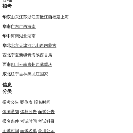
招考
华东
山东
江苏
浙江
安徽
江西
福建
上海
华南
广东
广西
海南
华中
河南
湖北
湖南
华北
北京
天津
河北
山西
内蒙古
西北
宁夏
新疆
青海
陕西
甘肃
西南
四川
云南
贵州
西藏
重庆
东北
辽宁
吉林
黑龙江
国家
信息
分类
招考公告
职位表
报名时间
体测通知
递补公告
面试公告
报名条件
考试时间
考试科目
面试时间
面试名单
录用公示