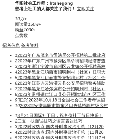
华图社会工作师：htshegong
想考上社工的人都关注了我们！
立即关注
10万+
阅读量
150w+
粉丝
1000+
点赞数
招考信息
备考资料
1
2023年广东茂名市司法局公开招聘第二批政府
2
2023年广东广州市越秀区洪桥街招聘经济普查
3
2023年浙江宁波市鄞州区云龙镇公开招聘高校
4
2023年黑龙江鸡西市招聘到村（社区）任职大
5
2023年黑龙江伊春市补充招聘到村（社区）任
6
2023年江苏连云港灌云县公安局招聘警务辅助
7
2023年黑龙江哈尔滨市公开招聘到村（社区）
8
2023年贵州铜仁江口县公开招聘城市社区工作
9
[汇总]2023年10月18日全国社会工作者考试招
10
2023年安徽阜阳市颍东区口孜镇招聘村级乡村
1
3月21日国际社工日，祝各位社工节日快乐！
2
三支一扶面试技巧之语言表达技巧
3
2022时政热点:国内外时事政治汇总（12月20
4
2022时政热点:国内外时事政治汇总（11月26
5
2022时政热点:国内外时事政治汇总（11月7日