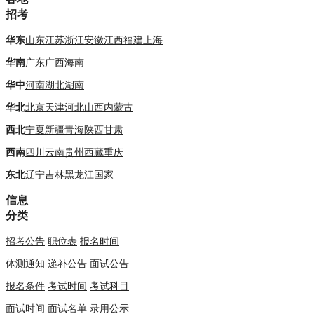
招考
华东
山东
江苏
浙江
安徽
江西
福建
上海
华南
广东
广西
海南
华中
河南
湖北
湖南
华北
北京
天津
河北
山西
内蒙古
西北
宁夏
新疆
青海
陕西
甘肃
西南
四川
云南
贵州
西藏
重庆
东北
辽宁
吉林
黑龙江
国家
信息
分类
招考公告
职位表
报名时间
体测通知
递补公告
面试公告
报名条件
考试时间
考试科目
面试时间
面试名单
录用公示