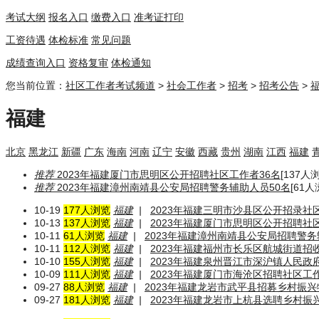
考试大纲
报名入口
缴费入口
准考证打印
工资待遇
体检标准
常见问题
成绩查询入口
资格复审
体检通知
您当前位置：
社区工作者考试频道
>
社会工作者
>
招考
>
招考公告
>
福建
北京
黑龙江
新疆
广东
海南
河南
辽宁
安徽
西藏
贵州
湖南
江西
福建
推荐
2023年福建厦门市思明区公开招聘社区工作者36名
[137人浏
推荐
2023年福建漳州南靖县公安局招聘警务辅助人员50名
[61人浏
10-19
177人浏览
福建
|
2023年福建三明市沙县区公开招录社
10-13
137人浏览
福建
|
2023年福建厦门市思明区公开招聘社
10-11
61人浏览
福建
|
2023年福建漳州南靖县公安局招聘警务
10-11
112人浏览
福建
|
2023年福建福州市长乐区航城街道招
10-10
155人浏览
福建
|
2023年福建泉州晋江市深沪镇人民政
10-09
111人浏览
福建
|
2023年福建厦门市海沧区招聘社区工作
09-27
88人浏览
福建
|
2023年福建龙岩市武平县招募乡村振兴
09-27
181人浏览
福建
|
2023年福建龙岩市上杭县选聘乡村振