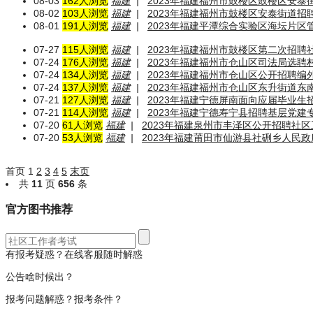
08-03
162人浏览
福建
|
2023年福建福州市鼓楼区鼓楼区安泰
08-02
103人浏览
福建
|
2023年福建福州市鼓楼区安泰街道招
08-01
191人浏览
福建
|
2023年福建平潭综合实验区海坛片区
07-27
115人浏览
福建
|
2023年福建福州市鼓楼区第二次招
07-24
176人浏览
福建
|
2023年福建福州市仓山区司法局选
07-24
134人浏览
福建
|
2023年福建福州市仓山区公开招聘编
07-24
137人浏览
福建
|
2023年福建福州市仓山区东升街道
07-21
127人浏览
福建
|
2023年福建宁德屏南面向应届毕业生
07-21
114人浏览
福建
|
2023年福建宁德寿宁县招聘基层党建
07-20
61人浏览
福建
|
2023年福建泉州市丰泽区公开招聘社区
07-20
53人浏览
福建
|
2023年福建莆田市仙游县社硎乡人民政
首页
1
2
3
4
5
末页
共
11
页
656
条
官方图书推荐
有报考疑惑？在线客服随时解惑
公告啥时候出？
报考问题解惑？报考条件？