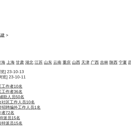
福建
>
青海
上海
甘肃
湖北
江苏
山东
云南
重庆
山西
天津
广西
吉林
陕西
宁夏
览] 23-10-13
览] 23-10-11
区工作者10名
区工作者36名
辅助人员50名
收社区工作人员10名
府招聘编外工作人员1名
者72名
特派员15名
兴特派员15名