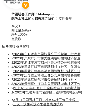
华图社会工作师：htshegong
想考上社工的人都关注了我们！
立即关注
10万+
阅读量
150w+
粉丝
1000+
点赞数
招考信息
备考资料
1
2023年广东茂名市司法局公开招聘第二批政府
2
2023年广东广州市越秀区洪桥街招聘经济普查
3
2023年浙江宁波市鄞州区云龙镇公开招聘高校
4
2023年黑龙江鸡西市招聘到村（社区）任职大
5
2023年黑龙江伊春市补充招聘到村（社区）任
6
2023年江苏连云港灌云县公安局招聘警务辅助
7
2023年黑龙江哈尔滨市公开招聘到村（社区）
8
2023年贵州铜仁江口县公开招聘城市社区工作
9
[汇总]2023年10月18日全国社会工作者考试招
10
2023年安徽阜阳市颍东区口孜镇招聘村级乡村
1
3月21日国际社工日，祝各位社工节日快乐！
2
三支一扶面试技巧之语言表达技巧