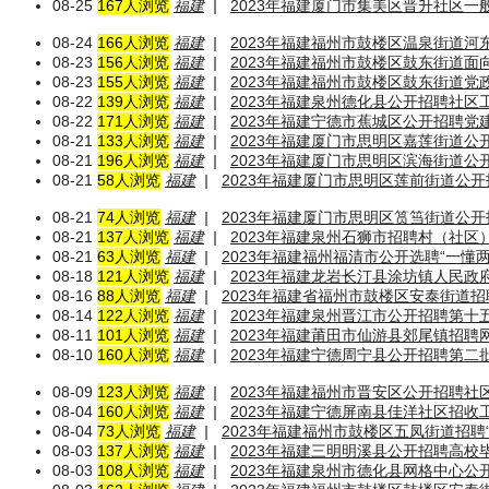
08-25
167人浏览
福建
|
2023年福建厦门市集美区晋升社区一
08-24
166人浏览
福建
|
2023年福建福州市鼓楼区温泉街道河
08-23
156人浏览
福建
|
2023年福建福州市鼓楼区鼓东街道
08-23
155人浏览
福建
|
2023年福建福州市鼓楼区鼓东街道党
08-22
139人浏览
福建
|
2023年福建泉州德化县公开招聘社区
08-22
171人浏览
福建
|
2023年福建宁德市蕉城区公开招聘党
08-21
133人浏览
福建
|
2023年福建厦门市思明区嘉莲街道公
08-21
196人浏览
福建
|
2023年福建厦门市思明区滨海街道公
08-21
58人浏览
福建
|
2023年福建厦门市思明区莲前街道公
08-21
74人浏览
福建
|
2023年福建厦门市思明区筼筜街道公
08-21
137人浏览
福建
|
2023年福建泉州石狮市招聘村（社区
08-21
63人浏览
福建
|
2023年福建福州福清市公开选聘“一懂两
08-18
121人浏览
福建
|
2023年福建龙岩长汀县涂坊镇人民
08-16
88人浏览
福建
|
2023年福建省福州市鼓楼区安泰街道
08-14
122人浏览
福建
|
2023年福建泉州晋江市公开招聘第
08-11
101人浏览
福建
|
2023年福建莆田市仙游县郊尾镇招聘
08-10
160人浏览
福建
|
2023年福建宁德周宁县公开招聘第
08-09
123人浏览
福建
|
2023年福建福州市晋安区公开招聘
08-04
160人浏览
福建
|
2023年福建宁德屏南县佳洋社区招收
08-04
73人浏览
福建
|
2023年福建福州市鼓楼区五凤街道招聘“
08-03
137人浏览
福建
|
2023年福建三明明溪县公开招聘高
08-03
108人浏览
福建
|
2023年福建泉州市德化县网格中心公