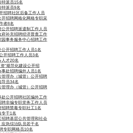
兴特派员15名
兴特派员9名
公开招聘社区后备工作人员
道公开招聘网格化网格专职采
作者8名
政府公开招聘派遣制工作人员
民政府补充招聘经济普查工作
道家园事务服务中心招聘工作
处公开招聘工作人员1名
处公开招聘工作人员3名
备人才20名
三资”规范化建设公开招
办事处招聘编外人员1名
公共管理办（城管）公开招聘
指导员34名
公共管理办（城管）公开招聘
办事处公开招聘社区编外工作
会招聘非编专职党务工作人员
府招聘禁毒专职社工1名
格专干1名
发区招聘基层公共管理和社会
）应急综治队员若干名
聘专职网格员10名