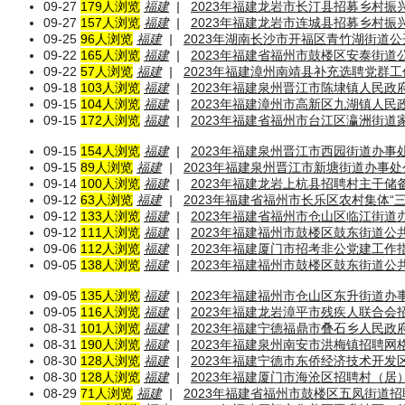
09-27
179人浏览
福建
|
2023年福建龙岩市长汀县招募乡村振
09-27
157人浏览
福建
|
2023年福建龙岩市连城县招募乡村振
09-25
96人浏览
福建
|
2023年湖南长沙市开福区青竹湖街道
09-22
165人浏览
福建
|
2023年福建省福州市鼓楼区安泰街
09-22
57人浏览
福建
|
2023年福建漳州南靖县补充选聘党群工
09-18
103人浏览
福建
|
2023年福建泉州晋江市陈埭镇人民
09-15
104人浏览
福建
|
2023年福建漳州市高新区九湖镇人
09-15
172人浏览
福建
|
2023年福建省福州市台江区瀛洲街
09-15
154人浏览
福建
|
2023年福建泉州晋江市西园街道办事
09-15
89人浏览
福建
|
2023年福建泉州晋江市新塘街道办事
09-14
100人浏览
福建
|
2023年福建龙岩上杭县招聘村主干储
09-12
63人浏览
福建
|
2023年福建省福州市长乐区农村集体“
09-12
133人浏览
福建
|
2023年福建省福州市仓山区临江街道
09-12
111人浏览
福建
|
2023年福建福州市鼓楼区鼓东街道
09-06
112人浏览
福建
|
2023年福建厦门市招考非公党建工作
09-05
138人浏览
福建
|
2023年福建福州市鼓楼区鼓东街道
09-05
135人浏览
福建
|
2023年福建福州市仓山区东升街道
09-05
116人浏览
福建
|
2023年福建龙岩漳平市残疾人联合
08-31
101人浏览
福建
|
2023年福建宁德福鼎市叠石乡人民政
08-31
190人浏览
福建
|
2023年福建泉州南安市洪梅镇招聘网
08-30
128人浏览
福建
|
2023年福建宁德市东侨经济技术开
08-30
128人浏览
福建
|
2023年福建厦门市海沧区招聘村（居
08-29
71人浏览
福建
|
2023年福建省福州市鼓楼区五凤街道招