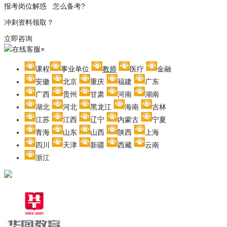
报考岗位解惑 怎么备考?
冲刺资料领取？
立即咨询
在线客服
×
课程
事业单位
教师
医疗
金融
安徽
北京
重庆
福建
广东
广西
贵州
甘肃
河南
湖南
湖北
河北
黑龙江
海南
吉林
江苏
江西
辽宁
内蒙古
宁夏
青海
山东
山西
陕西
上海
四川
天津
新疆
西藏
云南
浙江