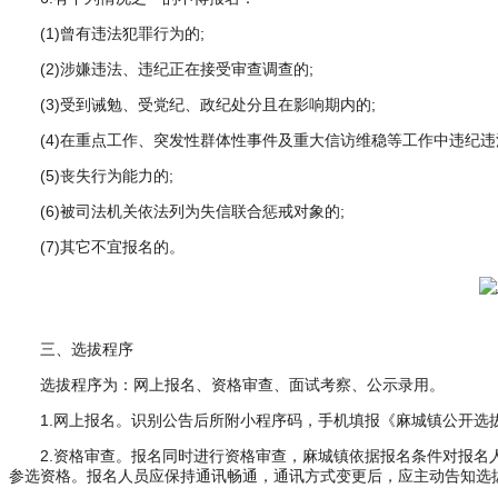
(1)曾有违法犯罪行为的;
(2)涉嫌违法、违纪正在接受审查调查的;
(3)受到诫勉、受党纪、政纪处分且在影响期内的;
(4)在重点工作、突发性群体性事件及重大信访维稳等工作中违纪违
(5)丧失行为能力的;
(6)被司法机关依法列为失信联合惩戒对象的;
(7)其它不宜报名的。
三、选拔程序
选拔程序为：网上报名、资格审查、面试考察、公示录用。
1.网上报名。识别公告后所附小程序码，手机填报《麻城镇公开选拔村(社
2.资格审查。报名同时进行资格审查，麻城镇依据报名条件对报
参选资格。报名人员应保持通讯畅通，通讯方式变更后，应主动告知选