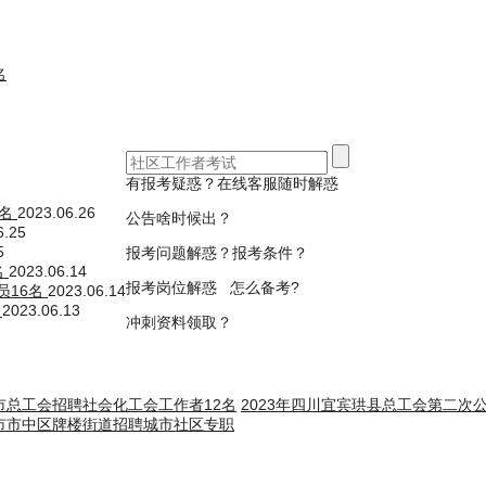
名
有报考疑惑？在线客服随时解惑
0名
2023.06.26
公告啥时候出？
6.25
5
报考问题解惑？报考条件？
名
2023.06.14
报考岗位解惑 怎么备考?
员16名
2023.06.14
名
2023.06.13
冲刺资料领取？
安市总工会招聘社会化工会工作者12名
2023年四川宜宾珙县总工会第二次
江市市中区牌楼街道招聘城市社区专职