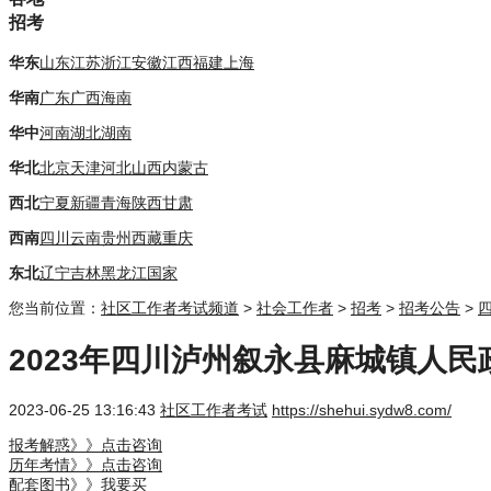
招考
华东
山东
江苏
浙江
安徽
江西
福建
上海
华南
广东
广西
海南
华中
河南
湖北
湖南
华北
北京
天津
河北
山西
内蒙古
西北
宁夏
新疆
青海
陕西
甘肃
西南
四川
云南
贵州
西藏
重庆
东北
辽宁
吉林
黑龙江
国家
您当前位置：
社区工作者考试频道
>
社会工作者
>
招考
>
招考公告
>
2023年四川泸州叙永县麻城镇人
2023-06-25 13:16:43
社区工作者考试
https://shehui.sydw8.com/
报考解惑》》点击咨询
历年考情》》点击咨询
配套图书》》我要买