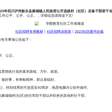
023年四川泸州叙永县麻城镇人民政府公开选拔村（社区）后备干部若干
工作公平、公开、公正。，详细信息请阅读下文!
社区招聘专用教材
丨
社区招聘决胜班
丨
2023社区图书合集
将有关事项公告如下：
开、公正。
真贯彻执行党的基本路线、方针、政策。
、做好事，有奉献精神，群众基础好。
出生)，特别优秀的可放宽至40周岁，熟悉电脑办公软件操作。
在麻城镇村(社区)担任常职干部以外职务的其他村社干部。