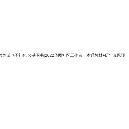
招聘笔试电子礼包
公基图书
|
2022华图社区工作者一本通教材+历年真题预