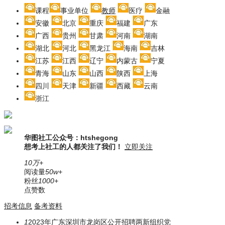
课程
事业单位
教师
医疗
金融
安徽
北京
重庆
福建
广东
广西
贵州
甘肃
河南
湖南
湖北
河北
黑龙江
海南
吉林
江苏
江西
辽宁
内蒙古
宁夏
青海
山东
山西
陕西
上海
四川
天津
新疆
西藏
云南
浙江
华图社工公众号：htshegong
想考上社工的人都关注了我们！
立即关注
10万+
阅读量
50w+
粉丝
1000+
点赞数
招考信息
备考资料
1
2023年广东深圳市龙岗区公开招聘两新组织党