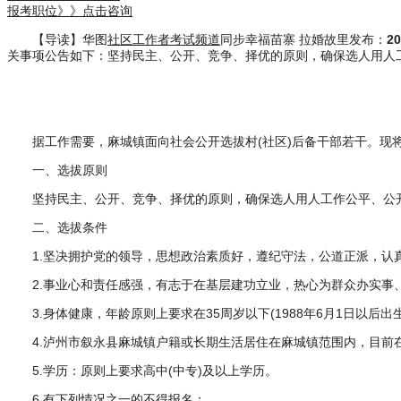
报考职位》》点击咨询
【导读】华图
社区工作者考试频道
同步幸福苗寨 拉婚故里发布：
2
关事项公告如下：坚持民主、公开、竞争、择优的原则，确保选人用人
据工作需要，麻城镇面向社会公开选拔村(社区)后备干部若干。现
一、选拔原则
坚持民主、公开、竞争、择优的原则，确保选人用人工作公平、公
二、选拔条件
1.坚决拥护党的领导，思想政治素质好，遵纪守法，公道正派，认
2.事业心和责任感强，有志于在基层建功立业，热心为群众办实事
3.身体健康，年龄原则上要求在35周岁以下(1988年6月1日以后
4.泸州市叙永县麻城镇户籍或长期生活居住在麻城镇范围内，目前
5.学历：原则上要求高中(中专)及以上学历。
6.有下列情况之一的不得报名：