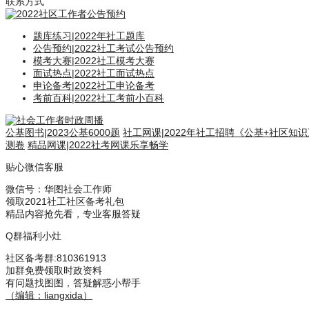
联系方式
题库练习
|
2022年社工题库
公告预约
|
2022社工考试公告预约
模考大赛
|
2022社工模考大赛
面试热点
|
2022社工面试热点
申论备考
|
2022社工申论备考
考前百科
|
2022社工考前小百科
公基图书
|
2023公基6000题
社工网课
|
2022年社工招聘《公基+社区知
测卷
精品网课
|
2022社考网课乐享畅学
贴心微信客服
微信号：
华图社会工作师
领取2021社工社区备考礼包
精品内容抢先看，专业客服答疑
Q群福利小灶
社区备考群
:810361913
加群免费领取时政资料
有问题找图图，答疑解惑小帮手
（编辑：liangxida）