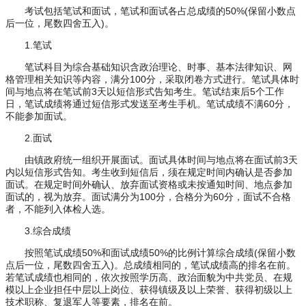
考试包括笔试和面试，笔试和面试各占总成绩的50%(保留小数点
后一位，尾数四舍五入)。
1.笔试
笔试科目为综合基础知识含政治理论、时事、基本法律知识、网
格管理相关知识等内容，满分100分，采取闭卷方式进行。笔试具体时
间与地点将在笔试前3天以短信形式告知考生。笔试结束后5个工作
日，笔试成绩将通过短信形式发送至考生手机。笔试成绩不满60分，
不能参加面试。
2.面试
由镇政府统一组织开展面试。面试具体时间与地点将在面试前3天
内以短信形式告知。考生收到短信后，须在规定时间内确认是否参加
面试。在规定时间外确认、放弃面试资格或未按通知时间、地点参加
面试的，视为放弃。面试满分为100分，合格分为60分，面试不合格
者，不能列入体检人选。
3.综合成绩
按照笔试成绩50%和面试成绩50%的比例计算综合成绩(保留小数
点后一位，尾数四舍五入)。总成绩相同的，笔试成绩高的排名在前。
若笔试成绩也相同的，依次按照学历高、政治面貌为中共党员、在规
模以上企业担任中层以上岗位、获得镇级及以上荣誉、获得初级以上
技术职称、复退军人等要素，排名在前。