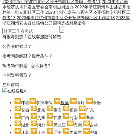
2023年浙江宁波市北仑区公开招聘社区专职工作者11
2023年浙江丽
水经济技术开发区管委会南明山街道办
2023年浙江衢州常山县公开招
聘第一批专职社区工作
2023年浙江嘉兴市秀洲区公开招聘专职社区工
作者17
2023年浙江杭州市临平区公开招聘专职社区工作者18
2023年
浙江湖州安吉县杭垓镇公开招聘选拔村级后备
有报考疑惑？在线客服随时解惑
公告啥时候出？
报考问题解惑？报考条件？
报考岗位解惑 怎么备考?
冲刺资料领取？
立即咨询
在线客服
×
课程
事业单位
教师
医疗
金融
安徽
北京
重庆
福建
广东
广西
贵州
甘肃
河南
湖南
湖北
河北
黑龙江
海南
吉林
江苏
江西
辽宁
内蒙古
宁夏