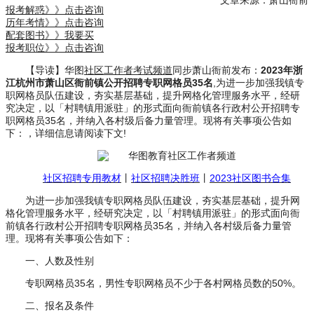
文章来源：萧山衙前
报考解惑》》点击咨询
历年考情》》点击咨询
配套图书》》我要买
报考职位》》点击咨询
【导读】华图
社区工作者考试频道
同步萧山衙前发布：
2023年浙
江杭州市萧山区衙前镇公开招聘专职网格员35名
,为进一步加强我镇专
职网格员队伍建设，夯实基层基础，提升网格化管理服务水平，经研
究决定，以「村聘镇用派驻」的形式面向衙前镇各行政村公开招聘专
职网格员35名，并纳入各村级后备力量管理。现将有关事项公告如
下：，详细信息请阅读下文!
社区招聘专用教材
丨
社区招聘决胜班
丨
2023社区图书合集
为进一步加强我镇专职网格员队伍建设，夯实基层基础，提升网
格化管理服务水平，经研究决定，以「村聘镇用派驻」的形式面向衙
前镇各行政村公开招聘专职网格员35名，并纳入各村级后备力量管
理。现将有关事项公告如下：
一、人数及性别
专职网格员35名，男性专职网格员不少于各村网格员数的50%。
二、报名及条件