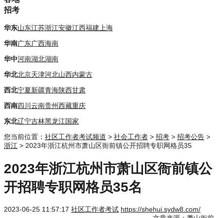
招考
华东
山东
江苏
浙江
安徽
江西
福建
上海
华南
广东
广西
海南
华中
河南
湖北
湖南
华北
北京
天津
河北
山西
内蒙古
西北
宁夏
新疆
青海
陕西
甘肃
西南
四川
云南
贵州
西藏
重庆
东北
辽宁
吉林
黑龙江
国家
您当前位置：
社区工作者考试频道
>
社会工作者
>
招考
>
招考公告
>
浙江
> 2023年浙江杭州市萧山区衙前镇公开招聘专职网格员35
2023年浙江杭州市萧山区衙前镇公
开招聘专职网格员35名
2023-06-25 11:57:17
社区工作者考试
https://shehui.sydw8.com/