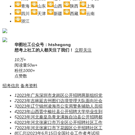
青海
山东
山西
陕西
上海
四川
天津
新疆
西藏
云南
浙江
华图社工公众号：htshegong
想考上社工的人都关注了我们！
立即关注
10万+
阅读量
50w+
粉丝
1000+
点赞数
招考信息
备考资料
1
2023年广东深圳市龙岗区公开招聘两新组织党
2
2023年吉林延吉州图们边境管理大队面向社会
3
2023年辽宁锦州凌海市公安局警务辅助人员招
4
2023年山西晋中榆社县公开招聘大学毕业生到
5
2023年河北秦皇岛青龙满族自治县公开招聘都
6
2023年河北张家口市万全区公开招聘社区工作
7
2023年河北张家口市下花园区公开招聘社区工
8
[汇总]2023年6月15日全国社会工作者考试招