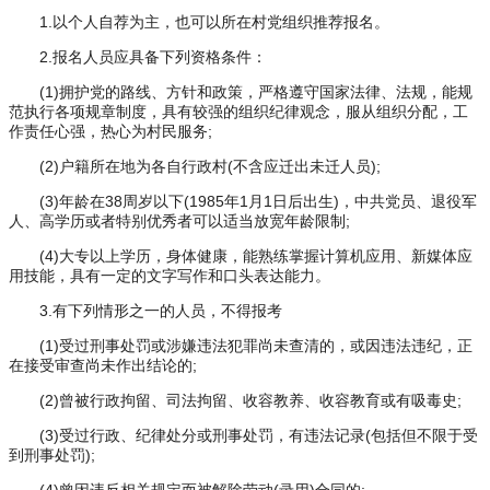
1.以个人自荐为主，也可以所在村党组织推荐报名。
2.报名人员应具备下列资格条件：
(1)拥护党的路线、方针和政策，严格遵守国家法律、法规，能规
范执行各项规章制度，具有较强的组织纪律观念，服从组织分配，工
作责任心强，热心为村民服务;
(2)户籍所在地为各自行政村(不含应迁出未迁人员);
(3)年龄在38周岁以下(1985年1月1日后出生)，中共党员、退役军
人、高学历或者特别优秀者可以适当放宽年龄限制;
(4)大专以上学历，身体健康，能熟练掌握计算机应用、新媒体应
用技能，具有一定的文字写作和口头表达能力。
3.有下列情形之一的人员，不得报考
(1)受过刑事处罚或涉嫌违法犯罪尚未查清的，或因违法违纪，正
在接受审查尚未作出结论的;
(2)曾被行政拘留、司法拘留、收容教养、收容教育或有吸毒史;
(3)受过行政、纪律处分或刑事处罚，有违法记录(包括但不限于受
到刑事处罚);