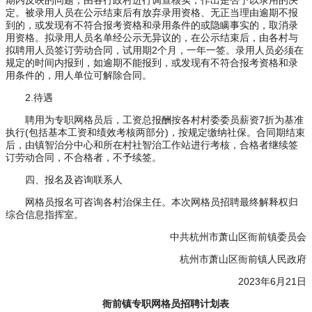
期内反映的问题，由各行政村进行调查核实，作出是否予以录用的决
定。被录用人员在公示结束后有放弃录用资格、无正当理由逾期不报
到的，或发现有不符合报考资格和录用条件的或隐瞒事实的，取消录
用资格。拟录用人员名单经公示无异议的，在公示结束后，由各村与
拟聘用人员签订劳动合同，试用期2个月，一年一签。录用人员必须在
规定的时间内报到，如逾期不能报到，或发现有不符合报考资格和录
用条件的，用人单位可解除合同。
2.待遇
聘用为专职网格员后，工资总报酬按各村村委委员薪资7折为基准
执行(包括基本工资和绩效考核两部分)，按规定缴纳社保。合同期结束
后，由镇智治分中心和所在村社智治工作站进行考核，合格者继续签
订劳动合同，不合格者，不予续签。
四、报名及咨询联系人
网格员报名可咨询各村治保主任。本次网格员招聘最终解释权归
综合信息指挥室。
中共杭州市萧山区衙前镇委员会
杭州市萧山区衙前镇人民政府
2023年6月21日
衙前镇专职网格员招聘计划表