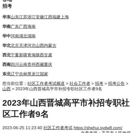
招考
华东
山东
江苏
浙江
安徽
江西
福建
上海
华南
广东
广西
海南
华中
河南
湖北
湖南
华北
北京
天津
河北
山西
内蒙古
西北
宁夏
新疆
青海
陕西
甘肃
西南
四川
云南
贵州
西藏
重庆
东北
辽宁
吉林
黑龙江
国家
您当前位置：
社区工作者考试频道
>
社会工作者
>
招考
>
招考公告
>
山西
> 2023年山西晋城高平市补招专职社区工作者9名
2023年山西晋城高平市补招专职社
区工作者9名
2023-06-25 11:23:40
社区工作者考试
https://shehui.sydw8.com/