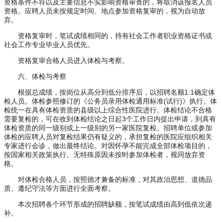
资格条件不符以及主要信息不实影响资格审查的，将取消该报名人员
资格。应聘人员未按规定时间、地点参加资格复审的，视为自动放
弃。
资格复审时，笔试成绩相同的，持有社会工作者职业资格证书或
社会工作专业毕业人员优先。
资格复审合格人员进入体检与考察。
六、体检与考察
根据总成绩，按岗位从高分到低分排序后，以招聘名额1:1确定体
检人员。体检参照修订的《公务员录用体检通用标准(试行)》执行。体
检统一在具有体检资质的县级以上综合性医院进行。体检结论不合格
需要复检的，可在收到体检结论之日起3个工作日内提出申请，到具有
体检资质的同一级别或上一级别的另一家医院复检。招聘单位或参加
体检的应聘人员对复检结果仍有疑义的，承担复检的医院应组织相关
专家进行会诊，做出最终结论。对因怀孕不能完成全部体检项目的，
按国家相关政策执行。无特殊原因未按时参加体检者，视同放弃资
格。
对体检合格人员，按照德才兼备的标准，对其政治思想、道德品
质、遵纪守法等方面进行全面考察。
本次招聘各个环节形成的招聘缺额，按笔试成绩由高到低依次递
补。