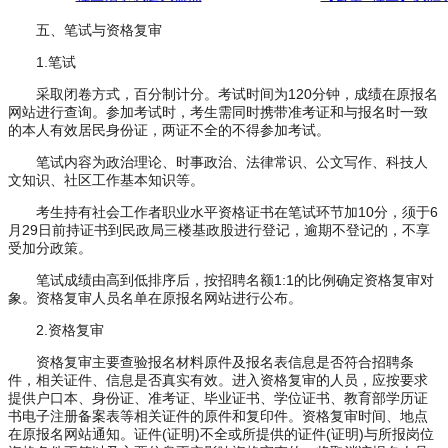
五、笔试与资格复审
1.笔试
采取闭卷方式，百分制计分。考试时间为120分钟，成绩在原报名
网站进行查询。参加考试时，考生需同时携带准考证和与报名时一致
的本人有效居民身份证，两证不全的不得参加考试。
笔试内容为政治理论、时事政治、法律常识、公文写作、科技人
文知识、社区工作基本知识等。
考生持有社会工作者职业水平资格证书在笔试环节加10分，须于6
月29日前持证书到民政局三楼基政股进行登记，逾期不登记的，不享
受加分政策。
笔试成绩由高到低排序后，按招聘名额1:1的比例确定资格复审对
象。资格复审人员名单在原报名网站进行公布。
2.资格复审
资格复审主要查验报名材料原件及报名表信息是否符合招聘条
件，相关证件、信息是否真实有效。进入资格复审的人员，应按要求
提供户口本、身份证、准考证、毕业证书、学位证书、教育部学历证
书电子注册备案表等相关证件的原件和复印件。资格复审时间、地点
在原报名网站通知。证件(证明)不全或所提供的证件(证明)与所报岗位