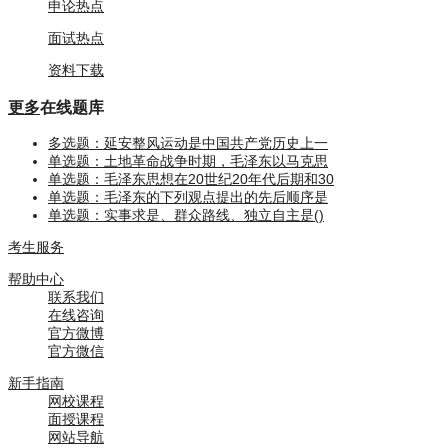
申论热点
面试热点
资料下载
更多
在线题库
多选题：延安整风运动是中国共产党历史上一
单选题：土地革命战争时期，毛泽东以马克思
单选题：毛泽东思想在20世纪20年代后期和30
单选题：毛泽东的下列观点提出的先后顺序是
单选题：实事求是、群众路线、独立自主是()
考生服务
帮助中心
联系我们
在线咨询
官方微博
官方微信
新手指南
网校课程
面授课程
网站导航