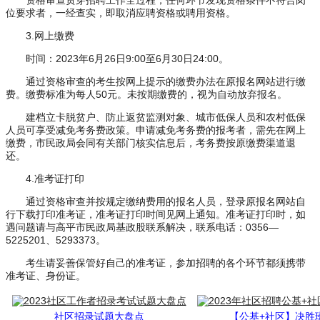
资格审查贯穿招聘工作全过程，任何环节发现资格条件不符合岗
位要求者，一经查实，即取消应聘资格或聘用资格。
3.网上缴费
时间：2023年6月26日9:00至6月30日24:00。
通过资格审查的考生按网上提示的缴费办法在原报名网站进行缴
费。缴费标准为每人50元。未按期缴费的，视为自动放弃报名。
建档立卡脱贫户、防止返贫监测对象、城市低保人员和农村低保
人员可享受减免考务费政策。申请减免考务费的报考者，需先在网上
缴费，市民政局会同有关部门核实信息后，考务费按原缴费渠道退
还。
4.准考证打印
通过资格审查并按规定缴纳费用的报名人员，登录原报名网站自
行下载打印准考证，准考证打印时间见网上通知。准考证打印时，如
遇问题请与高平市民政局基政股联系解决，联系电话：0356—
5225201、5293373。
考生请妥善保管好自己的准考证，参加招聘的各个环节都须携带
准考证、身份证。
社区招录试题大盘点
【公基+社区】决胜