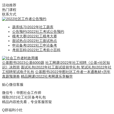
活动推荐
热门课程
联系方式
题库练习
|
2022年社工题库
公告预约
|
2022社工考试公告预约
模考大赛
|
2022社工模考大赛
面试热点
|
2022社工面试热点
申论备考
|
2022社工申论备考
考前百科
|
2022社工考前小百科
公基图书
|
2023公基6000题
社工网课
|
2022年社工招聘《公基+社区知
识》决胜班
面试礼包
|
2022年社工面试提前学礼包
笔试礼包
|
2022年社
工招聘笔试电子礼包
公基图书
|
2022华图社区工作者一本通教材+历年
真题预测卷
精品网课
|
2022社考网课乐享畅学
贴心微信客服
微信号：
华图社会工作师
领取2021社工社区备考礼包
精品内容抢先看，专业客服答疑
Q群福利小灶