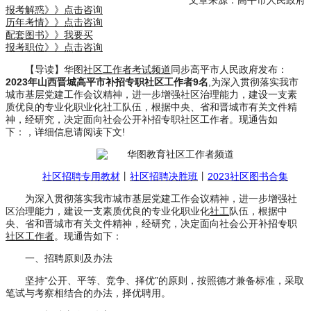
文章来源：高平市人民政府
报考解惑》》点击咨询
历年考情》》点击咨询
配套图书》》我要买
报考职位》》点击咨询
【导读】华图
社区工作者考试频道
同步高平市人民政府发布：
2023年山西晋城高平市补招专职社区工作者9名
,为深入贯彻落实我市
城市基层党建工作会议精神，进一步增强社区治理能力，建设一支素
质优良的专业化职业化社工队伍，根据中央、省和晋城市有关文件精
神，经研究，决定面向社会公开补招专职社区工作者。现通告如
下：，详细信息请阅读下文!
社区招聘专用教材
丨
社区招聘决胜班
丨
2023社区图书合集
为深入贯彻落实我市城市基层党建工作会议精神，进一步增强社
区治理能力，建设一支素质优良的专业化职业化
社工
队伍，根据中
央、省和晋城市有关文件精神，经研究，决定面向社会公开补招专职
社区工作者
。现通告如下：
一、招聘原则及办法
坚持“公开、平等、竞争、择优”的原则，按照德才兼备标准，采取
笔试与考察相结合的办法，择优聘用。