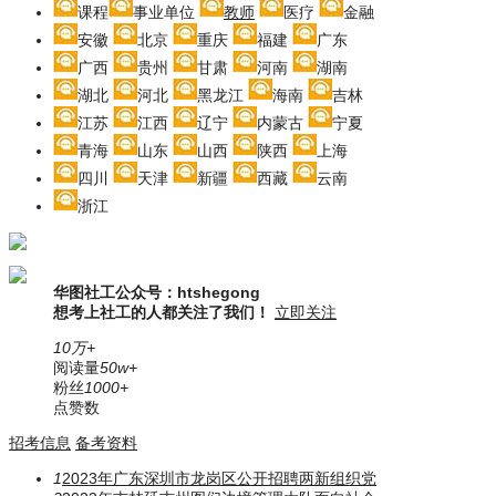
课程
事业单位
教师
医疗
金融
安徽
北京
重庆
福建
广东
广西
贵州
甘肃
河南
湖南
湖北
河北
黑龙江
海南
吉林
江苏
江西
辽宁
内蒙古
宁夏
青海
山东
山西
陕西
上海
四川
天津
新疆
西藏
云南
浙江
华图社工公众号：htshegong
想考上社工的人都关注了我们！
立即关注
10万+
阅读量
50w+
粉丝
1000+
点赞数
招考信息
备考资料
1
2023年广东深圳市龙岗区公开招聘两新组织党