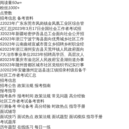
阅读量
50w+
粉丝
1000+
点赞数
招考信息
备考资料
1
2023年广东东莞市凤岗镇金凤凰工业区综合管
2
[汇总]2023年3月17日全国社会工作者考试招
3
2023年新疆哈密伊吾县总工会面向社会公开招
4
2023年浙江宁波宁海县面向优秀城乡社区工作
5
2023年云南曲靖宣威市普立乡招聘乡村职业经
6
2023年浙江湖州安吉县天荒坪镇人民政府面向
7
大冶市事业单位2023年招聘高学历、高层次人
8
2023年重庆市渝北区人民政府宝圣湖街道办事
9
2023年随州曾都区城市社区党组织书记实行事
10
2023年安徽滁州定远县连江镇招录村级后备干
社区工作者考试汇总
招考信息
招考公告
政策法规
报考指南
报考指导
报考条件
报考时间
政策法规
常见问题
高分经验
社区工作者考试备考资料
行测备考
申论备考
高分经验
时政热点
指导手册
面试辅导
面试技巧
面试热点
政策法规
面试题型
面试模拟
指导手册
考试题库
历年题型
在线练习
每日一练