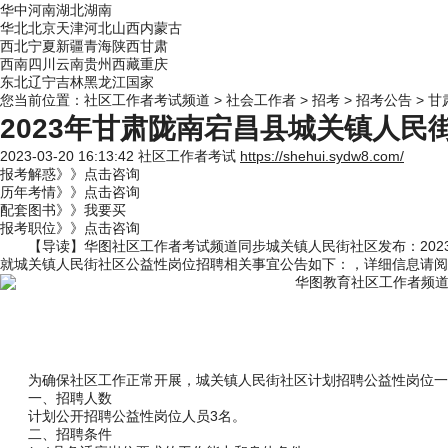
华中
河南
湖北
湖南
华北
北京
天津
河北
山西
内蒙古
西北
宁夏
新疆
青海
陕西
甘肃
西南
四川
云南
贵州
西藏
重庆
东北
辽宁
吉林
黑龙江
国家
您当前位置：
社区工作者考试频道
>
社会工作者
>
招考
>
招考公告
>
甘
2023年甘肃陇南宕昌县城关镇人民
2023-03-20 16:13:42
社区工作者考试
https://shehui.sydw8.com/
报考解惑》》点击咨询
历年考情》》点击咨询
配套图书》》我要买
报考职位》》点击咨询
【导读】华图
社区工作者考试频道
同步城关镇人民街社区发布：
20
就城关镇人民街社区公益性岗位招聘相关事宜公告如下：，详细信息请阅
为确保社区工作正常开展，城关镇人民街社区计划招聘公益性岗位一
一、招聘人数
计划公开招聘公益性岗位人员3名。
二、招聘条件