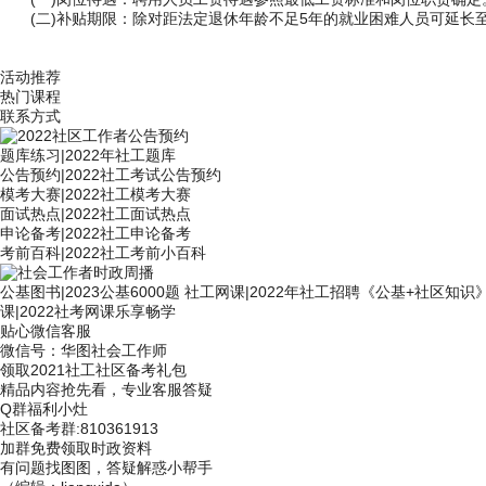
(二)补贴期限：除对距法定退休年龄不足5年的就业困难人员可延长
活动推荐
热门课程
联系方式
题库练习
|
2022年社工题库
公告预约
|
2022社工考试公告预约
模考大赛
|
2022社工模考大赛
面试热点
|
2022社工面试热点
申论备考
|
2022社工申论备考
考前百科
|
2022社工考前小百科
公基图书
|
2023公基6000题
社工网课
|
2022年社工招聘《公基+社区知识
课
|
2022社考网课乐享畅学
贴心微信客服
微信号：
华图社会工作师
领取2021社工社区备考礼包
精品内容抢先看，专业客服答疑
Q群福利小灶
社区备考群
:810361913
加群免费领取时政资料
有问题找图图，答疑解惑小帮手