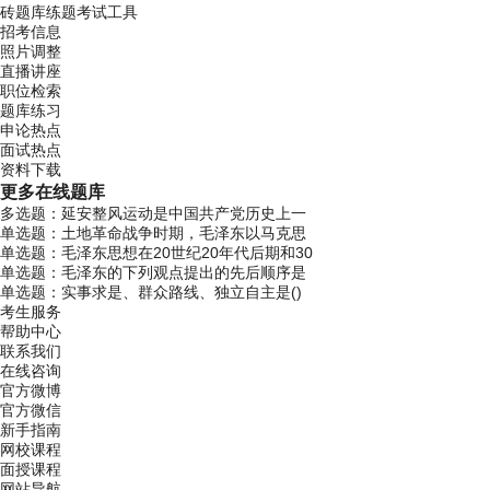
砖题库练题
考试工具
招考信息
照片调整
直播讲座
职位检索
题库练习
申论热点
面试热点
资料下载
更多
在线题库
多选题：延安整风运动是中国共产党历史上一
单选题：土地革命战争时期，毛泽东以马克思
单选题：毛泽东思想在20世纪20年代后期和30
单选题：毛泽东的下列观点提出的先后顺序是
单选题：实事求是、群众路线、独立自主是()
考生服务
帮助中心
联系我们
在线咨询
官方微博
官方微信
新手指南
网校课程
面授课程
网站导航