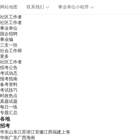
网站地图
联系我们
事业单位小程序
社区工作者
社区工作者
事业单位
国企招聘
事业编
三支一扶
社会工作师
更多
社区工作者
招考公告
考试动态
报考指南
备考资料
考试技巧
时政热点
真题试题
每日一练
专题汇总
各地
招考
华东
山东
江苏
浙江
安徽
江西
福建
上海
华南
广东
广西
海南